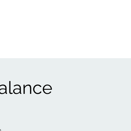
Kontakt
ART
TERMINE
NEWS
Impressum
alance
m