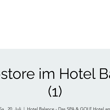
ST
store im Hotel B
(1)
Sa., 20. Juli
  |  
Hotel Balance - Das SPA & GOLF Hotel a